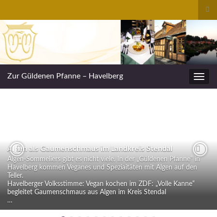
Suc
ums
Search for:
Zur Güldenen Pfanne – Havelberg
Navig
umsc
Algen als Gaumenschmaus im Landkreis Stendal
Algen-Sommeliers gibt es nicht viele. In der „Güldenen Pfanne“ in
Previous
Nex
Havelberg kommen Veganes und Speziaitäten mit Algen auf den
Teller.
Havelberger Volksstimme: Vegan kochen im ZDF: „Volle Kanne“
begleitet Gaumenschmaus aus Algen im Kreis Stendal
…