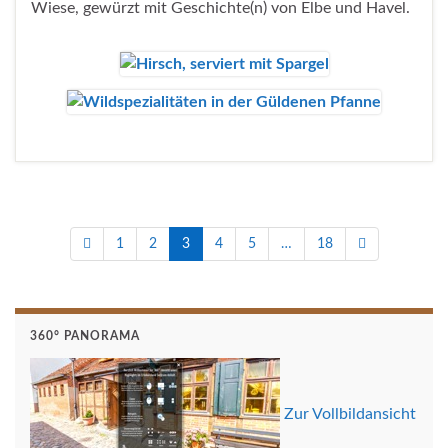
Wiese, gewürzt mit Geschichte(n) von Elbe und Havel.
1
2
3
4
5
…
18
360° PANORAMA
Zur Vollbildansicht