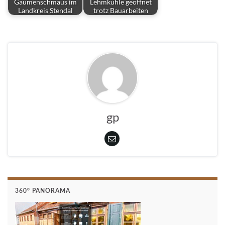
Gaumenschmaus im
Lehmkuhle geöffnet
Landkreis Stendal
trotz Bauarbeiten
gp
360° PANORAMA