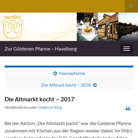
Suc
umsc
Search for:
Zur Güldenen Pfanne – Havelberg
Navig
umsc
Hansepfanne
Die Altmark kocht – 2018
Die Altmarkt kocht – 2017
Veröffentlicht unter
Chefkoch-Blog
Bei der Aktion „Die Altmarkt kocht“ war die Güldene Pfanne
zusammen mit Köchen aus der Region wieder dabei. Im März
wurde in Salzwedel in der IHK-Geschäftsstelle in der Alten