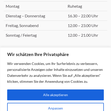
Montag
Ruhetag
Dienstag – Donnerstag
16.30 – 22.00 Uhr
Freitag, Sonnabend
12.00 – 23.00 Uhr
Sonntag / Feiertag
12.00 – 21.00 Uhr
Wir schätzen Ihre Privatsphäre
KONTAKT
Wir verwenden Cookies, um Ihr Surferlebnis zu verbessern,
Restaurant
personalisierte Anzeigen oder Inhalte einzusetzen und unseren
„Zur Güldenen Pfanne“
Datenverkehr zu analysieren. Wenn Sie auf „Alle akzeptieren"
Lehmkuhle 2
klicken, stimmen Sie der Anwendung von Cookies zu.
39539 Havelberg
Telefon (03 93 87) 79 951
Alle akzeptieren
Fax (03 93 23) 38 171
mobil 0171 170 43 19
Anpassen
per e-mail
.
Kontaktformular