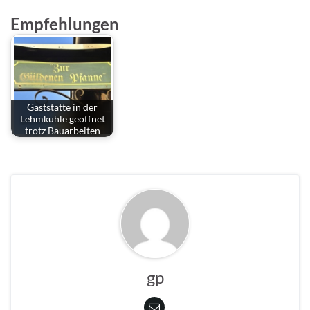
Empfehlungen
Gaststätte in der
Lehmkuhle geöffnet
trotz Bauarbeiten
gp