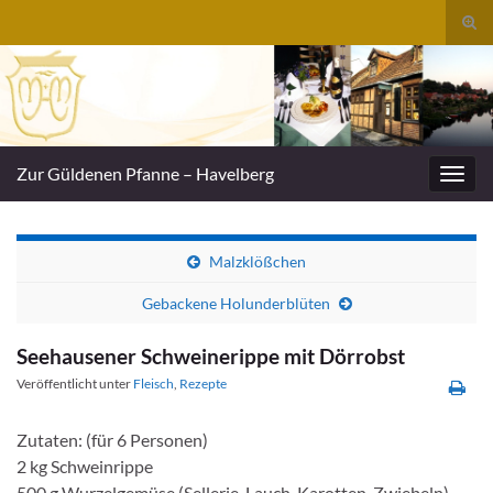
Suc
umsc
Search for:
Zur Güldenen Pfanne – Havelberg
Navig
umsc
Malzklößchen
Gebackene Holunderblüten
Seehausener Schweinerippe mit Dörrobst
Veröffentlicht unter
Fleisch
,
Rezepte
Zutaten: (für 6 Personen)
2 kg Schweinrippe
500 g Wurzelgemüse (Sellerie, Lauch, Karotten, Zwiebeln)